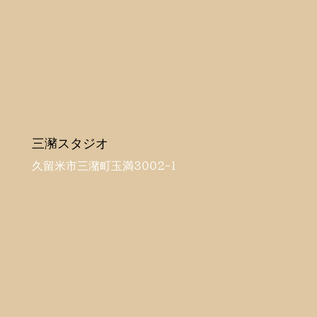
三瀦スタジオ
久留米市三潴町玉満3002-1