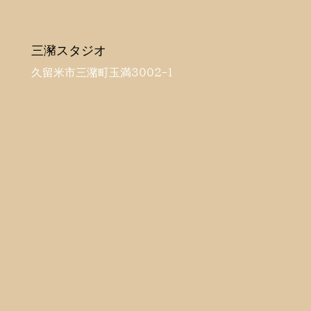
三瀦スタジオ
久留米市三潴町玉満3002-1