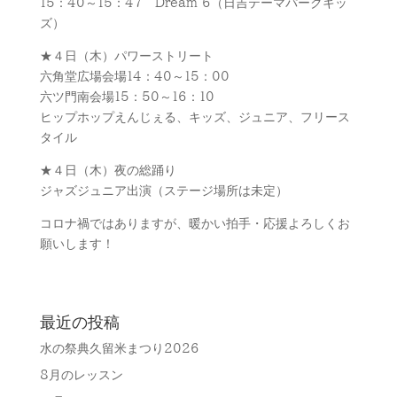
15：40～15：47 Dream 6（日吉テーマパークキッ
ズ）
★４日（木）パワーストリート
六角堂広場会場14：40～15：00
六ツ門南会場15：50～16：10
ヒップホップえんじぇる、キッズ、ジュニア、フリース
タイル
★４日（木）夜の総踊り
ジャズジュニア出演（ステージ場所は未定）
コロナ禍ではありますが、暖かい拍手・応援よろしくお
願いします！
最近の投稿
水の祭典久留米まつり2026
8月のレッスン