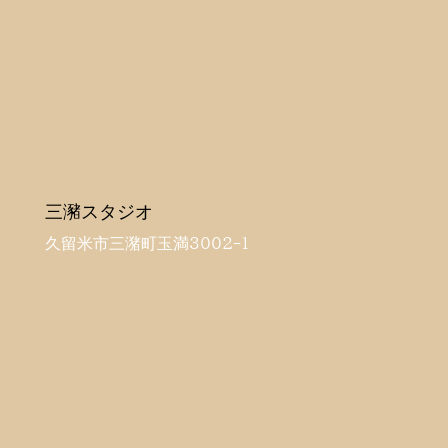
三瀦スタジオ
久留米市三潴町玉満3002-1