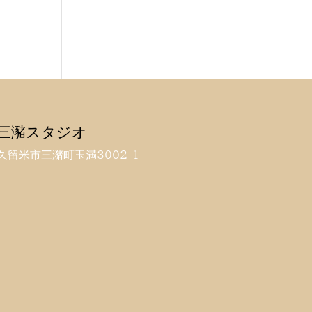
三瀦スタジオ
久留米市三潴町玉満3002-1