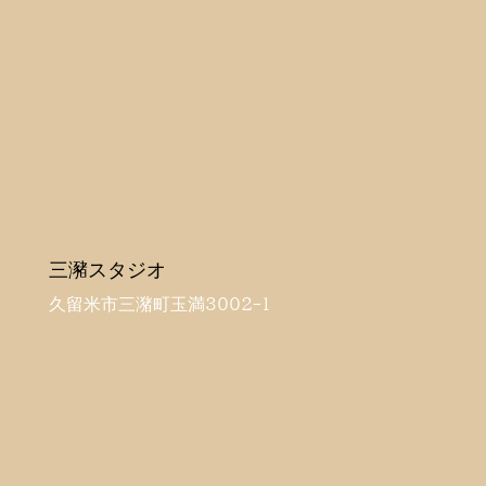
三瀦スタジオ
久留米市三潴町玉満3002-1