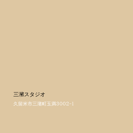
三瀦スタジオ
久留米市三潴町玉満3002-1