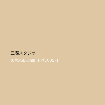
三瀦スタジオ
久留米市三潴町玉満3002-1