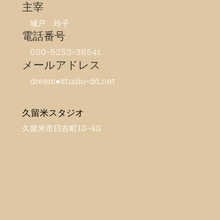
主宰
城戸 玲子
電話番号
080-5253-3654t
メールアドレス
dream●studio-dd.net
久留米スタジオ
久留米市日吉町18-48