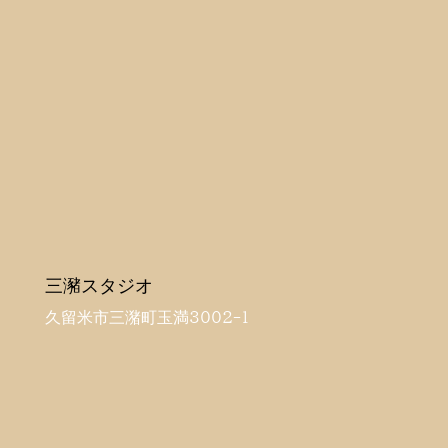
三瀦スタジオ
久留米市三潴町玉満3002-1