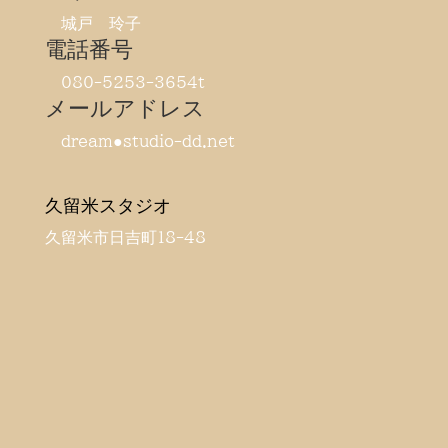
城戸 玲子
電話番号
080-5253-3654t
メールアドレス
dream●studio-dd.net
久留米スタジオ
久留米市日吉町18-48