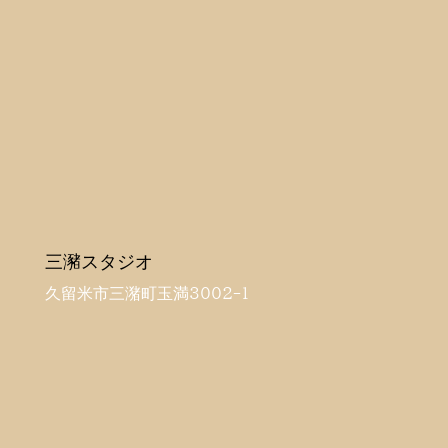
三瀦スタジオ
久留米市三潴町玉満3002-1