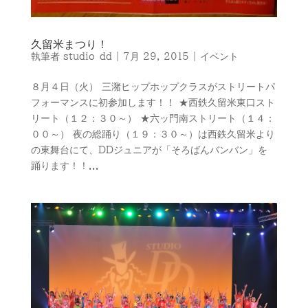
久留米まつり！
執筆者
studio-dd
|
7月 29, 2015
|
イベント
８月４日（火） 三潴ヒップホップクラスがストリートパ
フォーマンスに初参加します！！ ★西鉄久留米東口スト
リート（１２：３０～） ★六ッ門南ストリート（１４：
００～） 夜の総踊り（１９：３０～）は西鉄久留米より
の東舞台にて、DDジュニアが「そろばんバンバン」を
踊ります！！...