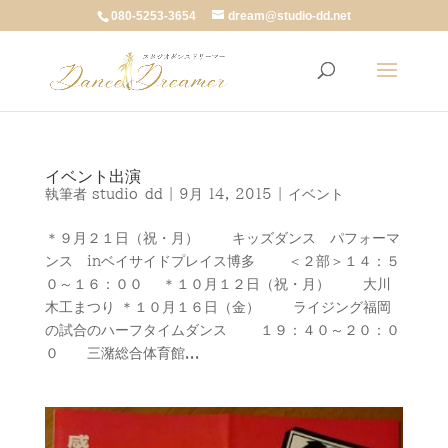
080-5253-3654
dream@studio-dd.net
イベント出演
執筆者
studio-dd
|
9月 14, 2015
|
イベント
＊９月２１日（祝・月） キッズダンス パフォーマ
ンス inベイサイドプレイス博多 ＜２部＞１４：５
０～１６：００ ＊１０月１２日（祝・月） 大川
木工まつり ＊１０月１６日（金） ライジング福岡
の試合のハーフタイムダンス １９：４０～２０：０
０ 三潴総合体育館...