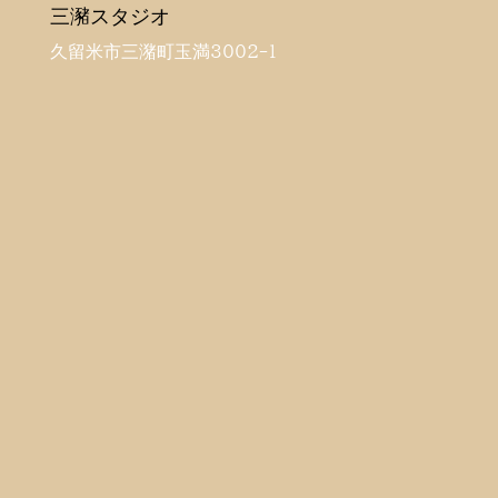
三瀦スタジオ
久留米市三潴町玉満3002-1